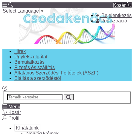
Kosár
Select Language
▼
Bejelentkezés
Regisztráció
Hírek
Ügyfélszolgálat
Bemutatkozás
Fizetés és szállítás
Általános Szerződési Feltételek (ÁSZF)
Elállás a szerződéstől
Menü
Kosár
Profil
Kínálatunk
Norvég krémek