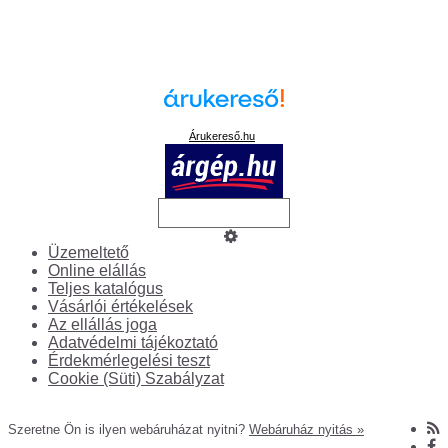
Árukereső.hu
Üzemeltető
Online elállás
Teljes katalógus
Vásárlói értékelések
Az ellállás joga
Adatvédelmi tájékoztató
Érdekmérlegelési teszt
Cookie (Süti) Szabályzat
Szeretne Ön is ilyen webáruházat nyitni?
Webáruház nyitás »