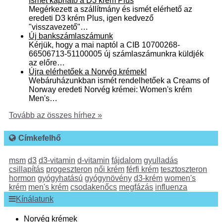
Ismét kapható a D3 krém Plus
Megérkezett a szállítmány és ismét elérhető az
eredeti D3 krém Plus, igen kedvező
"visszavezető"…
Új bankszámlaszámunk
Kérjük, hogy a mai naptól a CIB 10700268-
66506713-51100005 új számlaszámunkra küldjék
az előre…
Újra elérhetőek a Norvég krémek!
Webáruházunkban ismét rendelhetőek a Creams of
Norway eredeti Norvég krémei: Women's krém
Men's…
Tovább az összes hírhez »
Címkefelhő
msm
d3
d3-vitamin
d-vitamin
fájdalom
gyulladás
csillapítás
progeszteron
női krém
férfi krém
tesztoszteron
hormon
gyógyhatású
gyógynövény
d3-krém
women's
krém
men's krém
csodakenőcs
megfázás
influenza
Kínálatunk
Norvég krémek