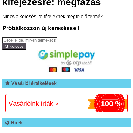
kifejezésre: megfázás
Nincs a keresési feltételeknek megfelelő termék.
Próbálkozzon új kereséssel!
Keresés
Vásárlói értékelések
100 %
Vásárlóink írták »
Hírek