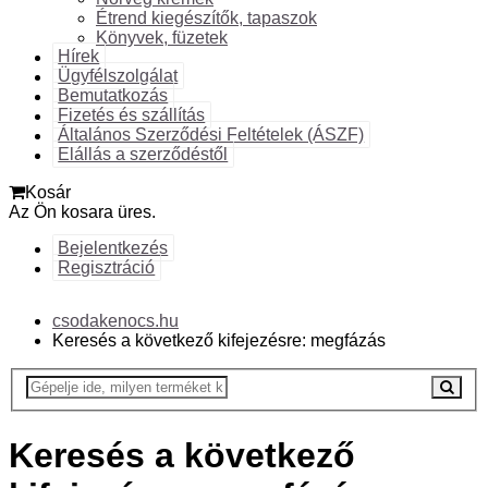
Étrend kiegészítők, tapaszok
Könyvek, füzetek
Hírek
Ügyfélszolgálat
Bemutatkozás
Fizetés és szállítás
Általános Szerződési Feltételek (ÁSZF)
Elállás a szerződéstől
Kosár
Az Ön kosara üres.
Bejelentkezés
Regisztráció
csodakenocs.hu
Keresés a következő kifejezésre: megfázás
Keresés a következő