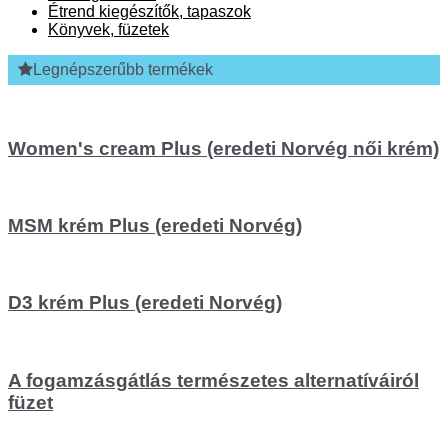
Étrend kiegészítők, tapaszok
Könyvek, füzetek
Legnépszerűbb termékek
Women's cream Plus (eredeti Norvég női krém)
MSM krém Plus (eredeti Norvég)
D3 krém Plus (eredeti Norvég)
A fogamzásgátlás természetes alternatíváiról
füzet