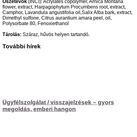
Öszetevők
(INCI): Acrylates copolymer, Arnica Montana
flower, extract, Harpagophytum Procumbens root, extract,
Camphor, Lavandula angustifolia oil,Salix Alba bark, extract,
Dimethyl sulfone, Citrus aurantium amara peel, oil,
Polysorbate 80, Fenoxiethanol
Tárolás:
Száraz, hűvös helyen tartandó.
További hírek
Ügyfélszolgálat / visszajelzések – gyors
megoldás, emberi hangon