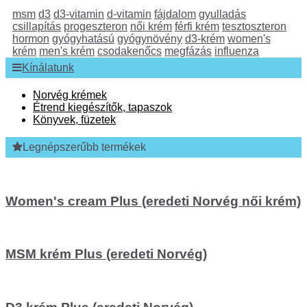
msm
d3
d3-vitamin
d-vitamin
fájdalom
gyulladás
csillapítás
progeszteron
női krém
férfi krém
tesztoszteron
hormon
gyógyhatású
gyógynövény
d3-krém
women's
krém
men's krém
csodakenőcs
megfázás
influenza
Kínálatunk
Norvég krémek
Étrend kiegészítők, tapaszok
Könyvek, füzetek
Legnépszerűbb termékek
Women's cream Plus (eredeti Norvég női krém)
MSM krém Plus (eredeti Norvég)