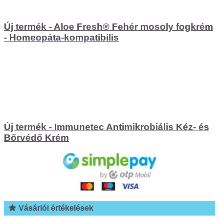
Új termék - Aloe Fresh® Fehér mosoly fogkrém
- Homeopáta-kompatibilis
Új termék - Immunetec Antimikrobiális Kéz- és
Bőrvédő Krém
Vásárlói értékelések