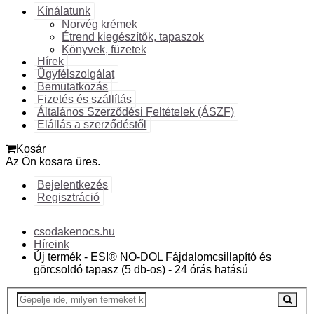
Kínálatunk
Norvég krémek
Étrend kiegészítők, tapaszok
Könyvek, füzetek
Hírek
Ügyfélszolgálat
Bemutatkozás
Fizetés és szállítás
Általános Szerződési Feltételek (ÁSZF)
Elállás a szerződéstől
Kosár
Az Ön kosara üres.
Bejelentkezés
Regisztráció
csodakenocs.hu
Híreink
Új termék - ESI® NO-DOL Fájdalomcsillapító és
görcsoldó tapasz (5 db-os) - 24 órás hatású