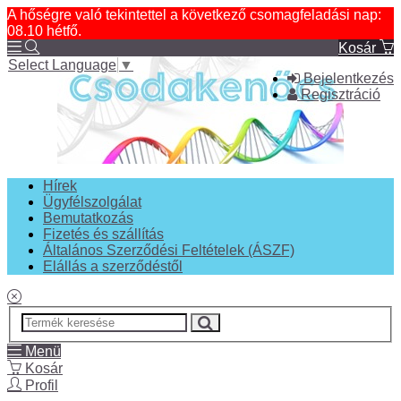
A hőségre való tekintettel a következő csomagfeladási nap:
08.10 hétfő.
Kosár
Select Language
▼
Bejelentkezés
Regisztráció
Hírek
Ügyfélszolgálat
Bemutatkozás
Fizetés és szállítás
Általános Szerződési Feltételek (ÁSZF)
Elállás a szerződéstől
Menü
Kosár
Profil