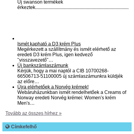
Új swanson termékek
érkeztek..............................................................................
Ismét kapható a D3 krém Plus
Megérkezett a szállítmány és ismét elérhető az
eredeti D3 krém Plus, igen kedvező
"visszavezető"…
Új bankszámlaszámunk
Kérjük, hogy a mai naptól a CIB 10700268-
66506713-51100005 új számlaszámunkra küldjék
az előre…
Újra elérhetőek a Norvég krémek!
Webáruházunkban ismét rendelhetőek a Creams of
Norway eredeti Norvég krémei: Women's krém
Men's…
Tovább az összes hírhez »
Címkefelhő