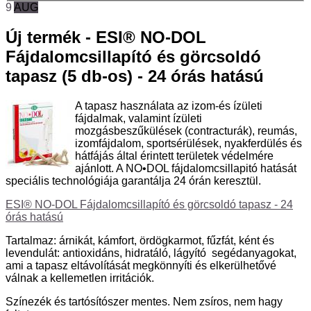
9
AUG
Új termék - ESI® NO-DOL
Fájdalomcsillapító és görcsoldó
tapasz (5 db-os) - 24 órás hatású
A tapasz használata az izom-és ízületi
fájdalmak, valamint ízületi
mozgásbeszűkülések (contracturák), reumás,
izomfájdalom, sportsérülések, nyakferdülés és
hátfájás által érintett területek védelmére
ajánlott. A NO•DOL fájdalomcsillapitó hatását
speciális technológiája garantálja 24 órán keresztül.
ESI® NO-DOL Fájdalomcsillapító és görcsoldó tapasz - 24
órás hatású
Tartalmaz: árnikát, kámfort, ördögkarmot, fűzfát, ként és
levendulát: antioxidáns, hidratáló, lágyító segédanyagokat,
ami a tapasz eltávolítását megkönnyíti és elkerülhetővé
válnak a kellemetlen irritációk.
Színezék és tartósítószer mentes. Nem zsíros, nem hagy