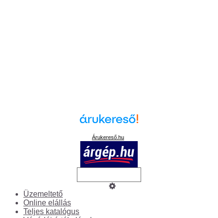
Árukereső.hu
Üzemeltető
Online elállás
Teljes katalógus