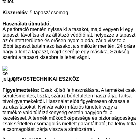
foltot.
Kiszerelés:
5 tapasz/ csomag
Használati útmutató:
A perforáció mentén nyissa ki a tasakot, majd vegyen ki egy
tapaszt, távolítsa el az átlátszó védőfóliát, helyezze a tapaszt
az érintett területre és erősen nyomja oda, zárja vissza a
többi tapaszt tartalmazó tasakot a simítózár mentén. 24 órára
hagyja fent a tapaszt, majd cserélje egy másikra. Szükség
szerint a tapaszt kisebbre is lehet vágni.
ORVOSTECHNIKAI ESZKÖZ
Figyelmeztetés:
Csak külső felhasználásra. A terméket csak
sérülésmentes, tiszta, száraz bőrfelületen használja. Tartsa
távol gyermekektől. Használat előtt figyelmesen olvassa el
az utasításokat. Nyilvánvaló irritációs tünetek vagy a
termékre való túlérzékenység esetén hagyjon fel a
kezeléssel. A termék működőképessége és biztonságossága
csak sértetlen csomagolás mellett garantálható; ha felnyitotta
a csomagolást, zárja vissza a simítózárral.