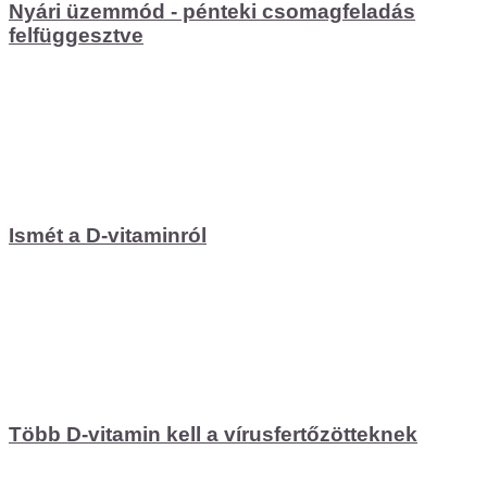
Nyári üzemmód - pénteki csomagfeladás
felfüggesztve
Ismét a D-vitaminról
Több D-vitamin kell a vírusfertőzötteknek