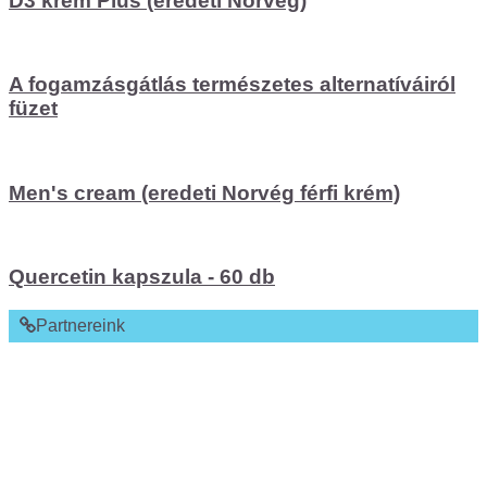
D3 krém Plus (eredeti Norvég)
A fogamzásgátlás természetes alternatíváiról
füzet
Men's cream (eredeti Norvég férfi krém)
Quercetin kapszula - 60 db
Partnereink