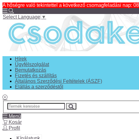
A hőségre való tekintettel a következő csomagfeladási nap: 08
Select Language
▼
Hírek
Ügyfélszolgálat
Bemutatkozás
Fizetés és szállítás
Általános Szerződési Feltételek (ÁSZF)
Elállás a szerződéstől
Menü
Kosár
Profil
Kínálatunk