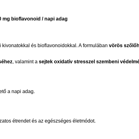
 mg bioflavonoid / napi adag
 kivonatokkal és bioflavonoidokkal. A formulában
vörös szőlőh
séhez
, valamint a
sejtek oxidatív stresszel szembeni védelm
ető a napi adag.
tozatos étrendet és az egészséges életmódot.