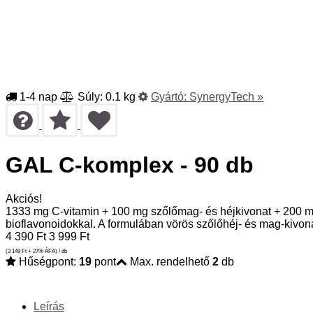
1-4 nap
Súly: 0.1 kg
Gyártó:
SynergyTech
»
GAL C-komplex - 90 db
Akciós!
1333 mg C-vitamin + 100 mg szőlőmag- és héjkivonat + 200 mg 
bioflavonoidokkal. A formulában vörös szőlőhéj- és mag-kivon
4 390
Ft
3 999
Ft
(3 149
Ft
+ 27% ÁFA) / db
Hűségpont:
19
pont
Max. rendelhető
2
db
Leírás