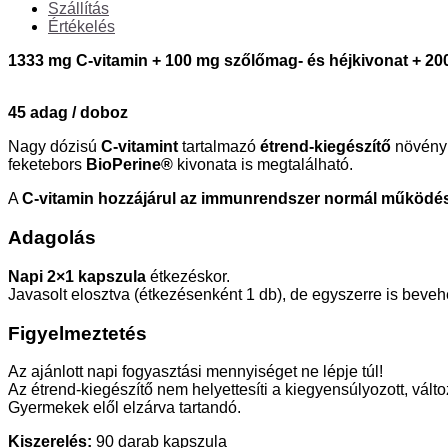
Szállítás
Értékelés
1333 mg C-vitamin + 100 mg szőlőmag- és héjkivonat + 200
45 adag / doboz
Nagy dózisú
C-vitamint
tartalmazó
étrend-kiegészítő
növényi
feketebors
BioPerine®
kivonata is megtalálható.
A
C-vitamin hozzájárul az immunrendszer normál működé
Adagolás
Napi 2×1 kapszula
étkezéskor.
Javasolt elosztva (étkezésenként 1 db), de egyszerre is beveh
Figyelmeztetés
Az ajánlott napi fogyasztási mennyiséget ne lépje túl!
Az étrend-kiegészítő nem helyettesíti a kiegyensúlyozott, vál
Gyermekek elől elzárva tartandó.
Kiszerelés:
90 darab kapszula