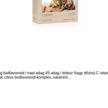
bioflavonoid / napi adag 45 adag / doboz Nagy dózisú C-vitami
at, citrus bioflavonoid-komplex, valamint…