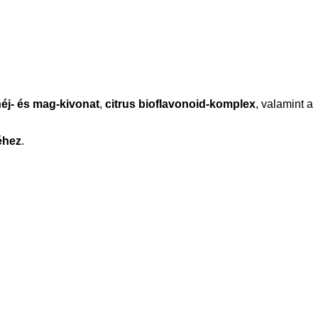
éj- és mag-kivonat
,
citrus bioflavonoid-komplex
, valamint a
éhez
.