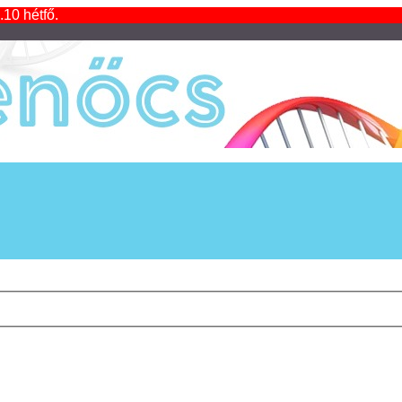
.10 hétfő.