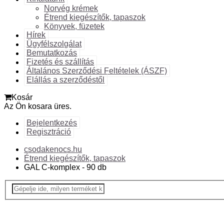
Norvég krémek
Étrend kiegészítők, tapaszok
Könyvek, füzetek
Hírek
Ügyfélszolgálat
Bemutatkozás
Fizetés és szállítás
Általános Szerződési Feltételek (ÁSZF)
Elállás a szerződéstől
Kosár
Az Ön kosara üres.
Bejelentkezés
Regisztráció
csodakenocs.hu
Étrend kiegészítők, tapaszok
GAL C-komplex - 90 db