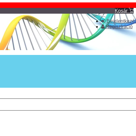
Kosár
Bejelentkezé
Regisztráció