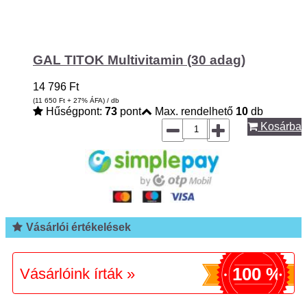
GAL TITOK Multivitamin (30 adag)
14 796
Ft
(11 650
Ft
+ 27% ÁFA) / db
Hűségpont:
73
pont
Max. rendelhető
10
db
Kosárba
Vásárlói értékelések
100 %
Vásárlóink írták »