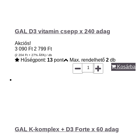
GAL D3 vitamin csepp x 240 adag
Akciós!
3 090
Ft
2 799
Ft
(2 204
Ft
+ 27% ÁFA) / db
Hűségpont:
13
pont
Max. rendelhető
2
db
Kosárba
GAL K-komplex + D3 Forte x 60 adag