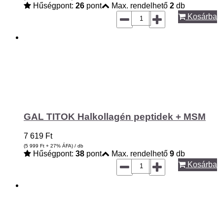
Hűségpont:
26
pont
Max. rendelhető
2
db
Kosárba
GAL TITOK Halkollagén peptidek + MSM
7 619
Ft
(5 999
Ft
+ 27% ÁFA) / db
Hűségpont:
38
pont
Max. rendelhető
9
db
Kosárba