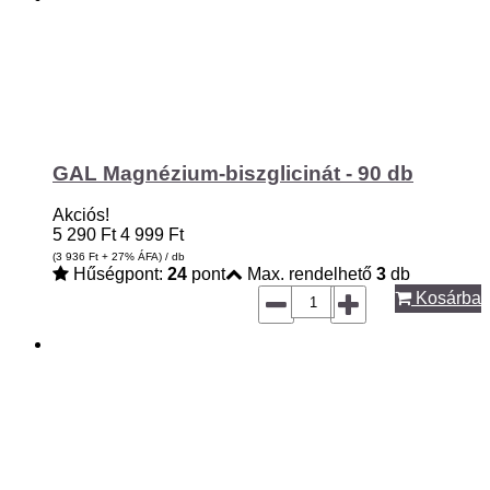
GAL Magnézium-biszglicinát - 90 db
Akciós!
5 290
Ft
4 999
Ft
(3 936
Ft
+ 27% ÁFA) / db
Hűségpont:
24
pont
Max. rendelhető
3
db
Kosárba