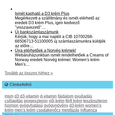
Ismét kapható a D3 krém Plus
Megérkezett a szállítmány és ismét elérhető az
eredeti D3 krém Plus, igen kedvező
"visszavezető"…
Új bankszámlaszámunk
Kérjük, hogy a mai naptól a CIB 10700268-
66506713-51100005 új számlaszámunkra küldjék
az előre…
Újra elérhetőek a Norvég krémek!
Webáruházunkban ismét rendelhetőek a Creams of
Norway eredeti Norvég krémei: Women's krém
Men's…
Tovább az összes hírhez »
Címkefelhő
msm
d3
d3-vitamin
d-vitamin
fájdalom
gyulladás
csillapítás
progeszteron
női krém
férfi krém
tesztoszteron
hormon
gyógyhatású
gyógynövény
d3-krém
women's
krém
men's krém
csodakenőcs
megfázás
influenza