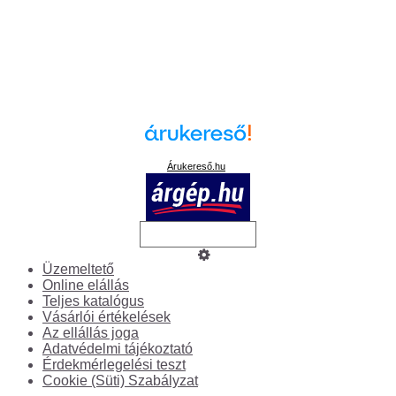
Árukereső.hu
Üzemeltető
Online elállás
Teljes katalógus
Vásárlói értékelések
Az ellállás joga
Adatvédelmi tájékoztató
Érdekmérlegelési teszt
Cookie (Süti) Szabályzat