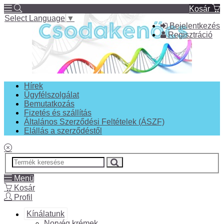
Kosár
Select Language
▼
Bejelentkezés
Regisztráció
Hírek
Ügyfélszolgálat
Bemutatkozás
Fizetés és szállítás
Általános Szerződési Feltételek (ÁSZF)
Elállás a szerződéstől
Menü
Kosár
Profil
Kínálatunk
Norvég krémek