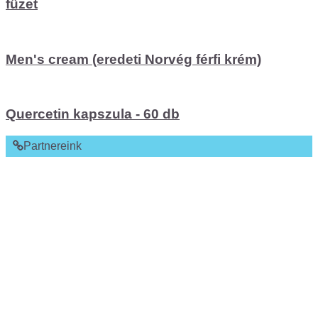
füzet
Men's cream (eredeti Norvég férfi krém)
Quercetin kapszula - 60 db
Partnereink