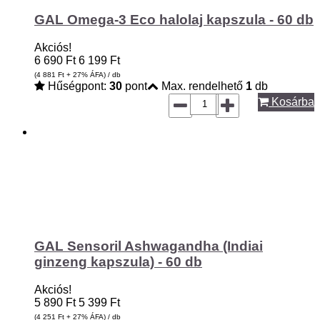
GAL Omega-3 Eco halolaj kapszula - 60 db
Akciós!
6 690
Ft
6 199
Ft
(4 881
Ft
+ 27% ÁFA) / db
Hűségpont:
30
pont
Max. rendelhető
1
db
Kosárba
GAL Sensoril Ashwagandha (Indiai
ginzeng kapszula) - 60 db
Akciós!
5 890
Ft
5 399
Ft
(4 251
Ft
+ 27% ÁFA) / db