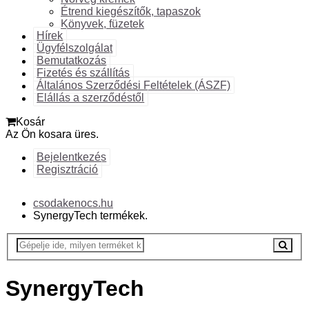
Étrend kiegészítők, tapaszok
Könyvek, füzetek
Hírek
Ügyfélszolgálat
Bemutatkozás
Fizetés és szállítás
Általános Szerződési Feltételek (ÁSZF)
Elállás a szerződéstől
Kosár
Az Ön kosara üres.
Bejelentkezés
Regisztráció
csodakenocs.hu
SynergyTech termékek.
SynergyTech