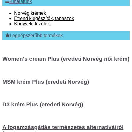
Kínálatunk
Norvég krémek
Étrend kiegészítők, tapaszok
Könyvek, füzetek
Legnépszerűbb termékek
Women's cream Plus (eredeti Norvég női krém)
MSM krém Plus (eredeti Norvég)
D3 krém Plus (eredeti Norvég)
A fogamzásgátlás természetes alternatíváiról