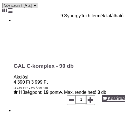
9 SynergyTech termék található.
GAL C-komplex - 90 db
Akciós!
4 390
Ft
3 999
Ft
(3 149
Ft
+ 27% ÁFA) / db
Hűségpont:
19
pont
Max. rendelhető
3
db
Kosárba