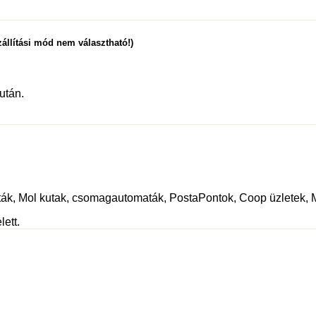
állítási mód nem választható!)
után.
osták, Mol kutak, csomagautomaták, PostaPontok, Coop üzletek,
lett.