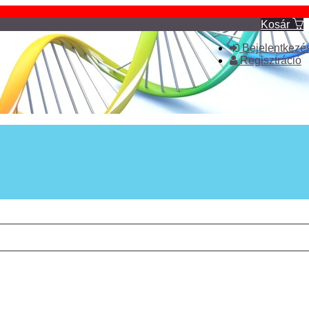
Kosár
Bejelentkezé
Regisztráció