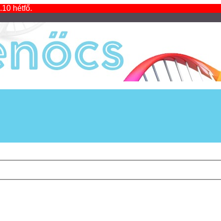
.10 hétfő.