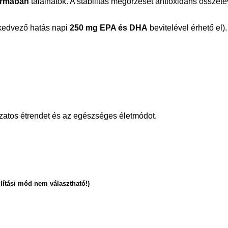
formában
találhatók. A stabilitás megőrzését antioxidáns összet
kedvező hatás napi
250 mg EPA és DHA
bevitelével érhető el).
tozatos étrendet és az egészséges életmódot.
lítási mód nem választható!)