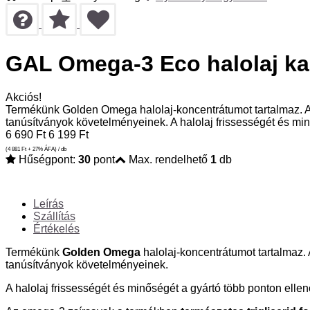
GAL Omega-3 Eco halolaj ka
Akciós!
Termékünk Golden Omega halolaj-koncentrátumot tartalmaz. A g
tanúsítványok követelményeinek. A halolaj frissességét és mi
6 690
Ft
6 199
Ft
(4 881
Ft
+ 27% ÁFA) / db
Hűségpont:
30
pont
Max. rendelhető
1
db
Leírás
Szállítás
Értékelés
Termékünk
Golden Omega
halolaj-koncentrátumot tartalmaz. 
tanúsítványok követelményeinek.
A halolaj frissességét és minőségét a gyártó több ponton ellenő