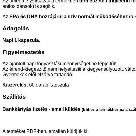
Az omega-3 zsírsavak a termékben
természetes triglicerid 
antioxidánsok) is segítik.
Az
EPA és DHA hozzájárul a szív normál működéséhez
(a 
Adagolás
Napi 1 kapszula
.
Figyelmeztetés
Az ajánlott napi fogyasztási mennyiséget ne lépje túl!
Az étrend-kiegészítő nem helyettesíti a kiegyensúlyozott, vál
Gyermekek elől elzárva tartandó.
Kiszerelés:
60 darab kapszula
Szállítás
Bankkártyás fizetés - email küldés
(Ehhez a termékhez ez a szál
A terméket PDF-ben, emailen küldjük ki.