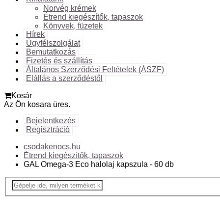
Norvég krémek
Étrend kiegészítők, tapaszok
Könyvek, füzetek
Hírek
Ügyfélszolgálat
Bemutatkozás
Fizetés és szállítás
Általános Szerződési Feltételek (ÁSZF)
Elállás a szerződéstől
Kosár
Az Ön kosara üres.
Bejelentkezés
Regisztráció
csodakenocs.hu
Étrend kiegészítők, tapaszok
GAL Omega-3 Eco halolaj kapszula - 60 db