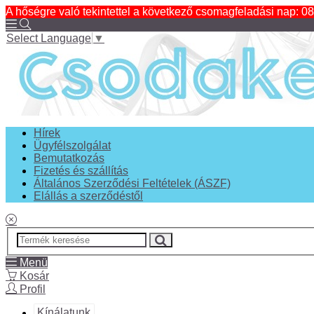
A hőségre való tekintettel a következő csomagfeladási nap: 08
Select Language
▼
Hírek
Ügyfélszolgálat
Bemutatkozás
Fizetés és szállítás
Általános Szerződési Feltételek (ÁSZF)
Elállás a szerződéstől
Menü
Kosár
Profil
Kínálatunk