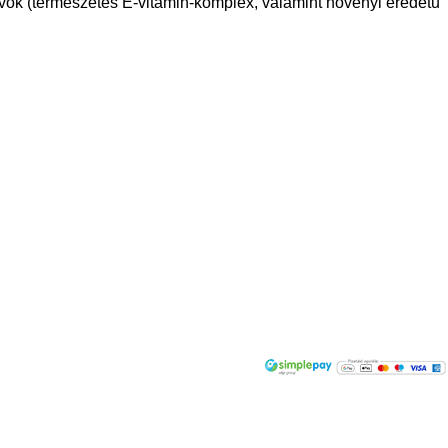
evők (természetes E-vitamin-komplex, valamint növényi eredetű